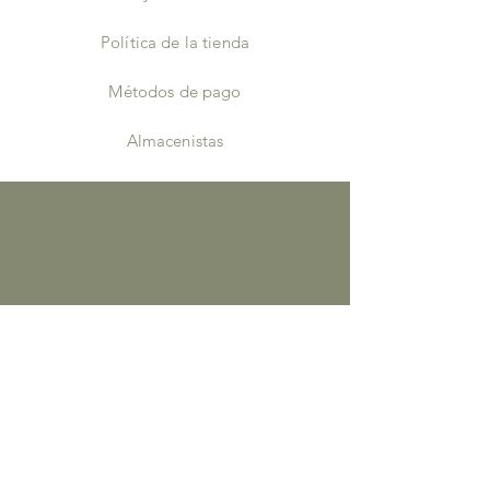
Política de la tienda
Métodos de pago
Almacenistas
Facebook
Instagram
Gorjeo
Pinterest
¡ÚNETE A
NOSOTROS!