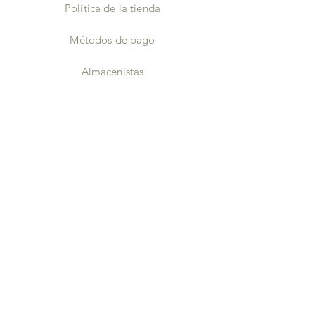
Política de la tienda
Métodos de pago
Almacenistas
Facebook
Instagram
Gorjeo
Pinterest
¡ÚNETE A
NOSOTROS!